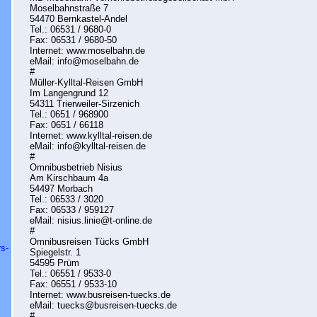
Moselbahnstraße 7
54470 Bernkastel-Andel
Tel.: 06531 / 9680-0
Fax: 06531 / 9680-50
Internet: www.moselbahn.de
eMail: info@moselbahn.de
#
Müller-Kylltal-Reisen GmbH
Im Langengrund 12
54311 Trierweiler-Sirzenich
Tel.: 0651 / 968900
Fax: 0651 / 66118
Internet: www.kylltal-reisen.de
eMail: info@kylltal-reisen.de
#
Omnibusbetrieb Nisius
Am Kirschbaum 4a
54497 Morbach
Tel.: 06533 / 3020
Fax: 06533 / 959127
eMail: nisius.linie@t-online.de
#
Omnibusreisen Tücks GmbH
rs-
Spiegelstr. 1
54595 Prüm
Tel.: 06551 / 9533-0
Fax: 06551 / 9533-10
Internet: www.busreisen-tuecks.de
eMail: tuecks@busreisen-tuecks.de
#