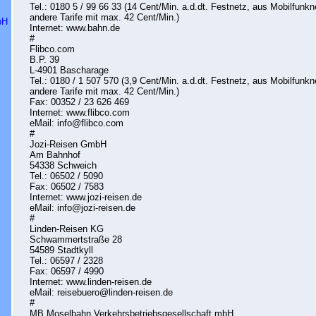
Tel.: 0180 5 / 99 66 33 (14 Cent/Min. a.d.dt. Festnetz, aus Mobilfunk
andere Tarife mit max. 42 Cent/Min.)
bH
Internet: www.bahn.de
#
Flibco.com
B.P. 39
L-4901 Bascharage
Tel.: 0180 / 1 507 570 (3,9 Cent/Min. a.d.dt. Festnetz, aus Mobilfunk
andere Tarife mit max. 42 Cent/Min.)
Fax: 00352 / 23 626 469
Internet: www.flibco.com
eMail: info@flibco.com
#
Jozi-Reisen GmbH
Am Bahnhof
54338 Schweich
Tel.: 06502 / 5090
Fax: 06502 / 7583
Internet: www.jozi-reisen.de
eMail: info@jozi-reisen.de
#
Linden-Reisen KG
Schwammertstraße 28
54589 Stadtkyll
Tel.: 06597 / 2328
Fax: 06597 / 4990
Internet: www.linden-reisen.de
eMail: reisebuero@linden-reisen.de
#
MB Moselbahn Verkehrsbetriebsgesellschaft mbH