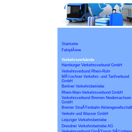
Startseite
FahrplÃ¤ne
Verkehrsverbände
Hamburger Verkehrsverbund GmbH
Verkehrsverbund Rhein-Ruhr
MÃ¼nchner Verkehrs- und Tarifverbund
GmbH
Berliner Verkehrsbetriebe
Rhein-Main-Verkehrsverbund GmbH
Verkehrsverbund Bremen Niedersachsen
GmbH
Bremer StraÃŸenbahn Aktiengesellschaf
Verkehr und Wasser GmbH
Leipziger Verkehrsbetriebe
Dresdner Verkehrsbetriebe AG
Verkehrsverbund GroÃŸraum NÃ¼rnberg