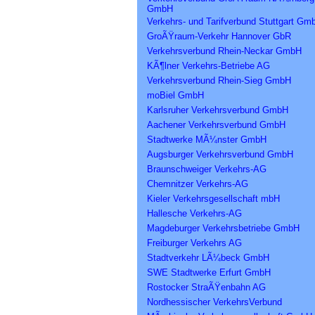
GmbH
Verkehrs- und Tarifverbund Stuttgart Gm
GroÃŸraum-Verkehr Hannover GbR
Verkehrsverbund Rhein-Neckar GmbH
KÃ¶lner Verkehrs-Betriebe AG
Verkehrsverbund Rhein-Sieg GmbH
moBiel GmbH
Karlsruher Verkehrsverbund GmbH
Aachener Verkehrsverbund GmbH
Stadtwerke MÃ¼nster GmbH
Augsburger Verkehrsverbund GmbH
Braunschweiger Verkehrs-AG
Chemnitzer Verkehrs-AG
Kieler Verkehrsgesellschaft mbH
Hallesche Verkehrs-AG
Magdeburger Verkehrsbetriebe GmbH
Freiburger Verkehrs AG
Stadtverkehr LÃ¼beck GmbH
SWE Stadtwerke Erfurt GmbH
Rostocker StraÃŸenbahn AG
Nordhessischer VerkehrsVerbund