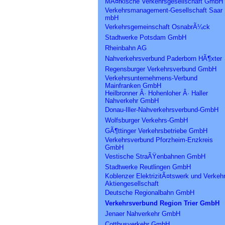
MÃ¤rkische Verkehrsgesellschaft GmbH
Verkehrsmanagement-Gesellschaft Saar
mbH
Verkehrsgemeinschaft OsnabrÃ¼ck
Stadtwerke Potsdam GmbH
Rheinbahn AG
Nahverkehrsverbund Paderborn HÃ¶xter
Regensburger Verkehrsverbund GmbH
Verkehrsunternehmens-Verbund
Mainfranken GmbH
Heilbronner Â· Hohenloher Â· Haller
Nahverkehr GmbH
Donau-Iller-Nahverkehrsverbund-GmbH
Wolfsburger Verkehrs-GmbH
GÃ¶ttinger Verkehrsbetriebe GmbH
Verkehrsverbund Pforzheim-Enzkreis
GmbH
Vestische StraÃŸenbahnen GmbH
Stadtwerke Reutlingen GmbH
Koblenzer ElektrizitÃ¤tswerk und Verkeh
Aktiengesellschaft
Deutsche Regionalbahn GmbH
Verkehrsverbund Region Trier GmbH
Jenaer Nahverkehr GmbH
Cottbusverkehr GmbH