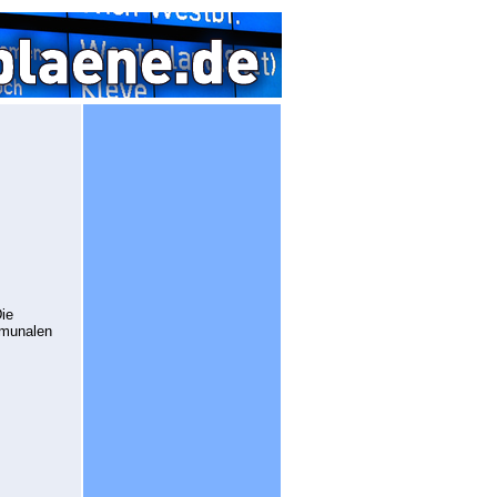
ie
mmunalen