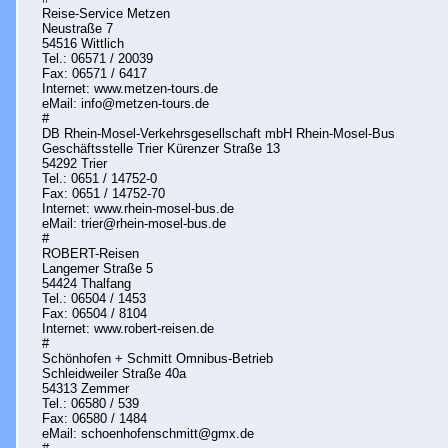
Reise-Service Metzen
Neustraße 7
54516 Wittlich
Tel.: 06571 / 20039
Fax: 06571 / 6417
Internet: www.metzen-tours.de
eMail: info@metzen-tours.de
#
DB Rhein-Mosel-Verkehrsgesellschaft mbH Rhein-Mosel-Bus
Geschäftsstelle Trier Kürenzer Straße 13
54292 Trier
Tel.: 0651 / 14752-0
Fax: 0651 / 14752-70
Internet: www.rhein-mosel-bus.de
eMail: trier@rhein-mosel-bus.de
#
ROBERT-Reisen
Langemer Straße 5
54424 Thalfang
Tel.: 06504 / 1453
Fax: 06504 / 8104
Internet: www.robert-reisen.de
#
Schönhofen + Schmitt Omnibus-Betrieb
Schleidweiler Straße 40a
54313 Zemmer
Tel.: 06580 / 539
Fax: 06580 / 1484
eMail: schoenhofenschmitt@gmx.de