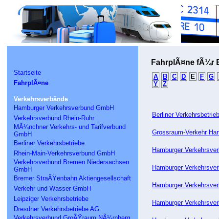
FahrplÃ¤ne fÃ¼r 
Startseite
A
B
C
D
E
F
G
FahrplÃ¤ne
Y
Z
Verkehrsverbände
Hamburger Verkehrsverbund GmbH
Berliner Verkehrsbetri
Verkehrsverbund Rhein-Ruhr
MÃ¼nchner Verkehrs- und Tarifverbund
Grossraum-Verkehr Han
GmbH
Berliner Verkehrsbetriebe
Hamburger Verkehrsver
Rhein-Main-Verkehrsverbund GmbH
Verkehrsverbund Bremen Niedersachsen
Hamburger Verkehrsver
GmbH
Bremer StraÃŸenbahn Aktiengesellschaft
Hamburger Verkehrsve
Verkehr und Wasser GmbH
Leipziger Verkehrsbetriebe
Hamburger Verkehrsve
Dresdner Verkehrsbetriebe AG
Verkehrsverbund GroÃŸraum NÃ¼rnberg