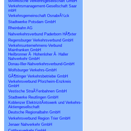
MÃ¤rkische Verkehrsgesellschaft GmbH
Verkehrsmanagement-Gesellschaft Saar
mbH
Verkehrsgemeinschaft OsnabrÃ¼ck
Stadtwerke Potsdam GmbH
Rheinbahn AG
Nahverkehrsverbund Paderborn HÃ¶xter
Regensburger Verkehrsverbund GmbH
Verkehrsunternehmens-Verbund
Mainfranken GmbH
Heilbronner Â· Hohenloher Â· Haller
Nahverkehr GmbH
Donau-Iller-Nahverkehrsverbund-GmbH
Wolfsburger Verkehrs-GmbH
GÃ¶ttinger Verkehrsbetriebe GmbH
Verkehrsverbund Pforzheim-Enzkreis
GmbH
Vestische StraÃŸenbahnen GmbH
Stadtwerke Reutlingen GmbH
Koblenzer ElektrizitÃ¤tswerk und Verkehrs-
Aktiengesellschaft
Deutsche Regionalbahn GmbH
Verkehrsverbund Region Trier GmbH
Jenaer Nahverkehr GmbH
Cottbusverkehr GmbH